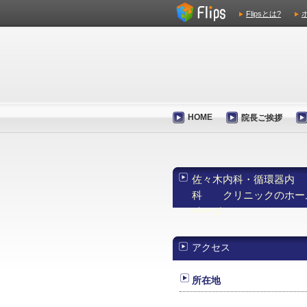
Flipsとは?
HOME
院長ご挨拶
佐々木内科・循環器内
科 クリニックのホー
ページ
アクセス
所在地