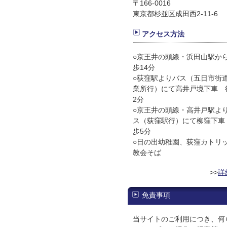
〒166-0016
東京都杉並区成田西2-11-6
アクセス方法
○京王井の頭線・浜田山駅か
歩14分
○荻窪駅よりバス（五日市街
業所行）にて高井戸境下車 
2分
○京王井の頭線・高井戸駅よ
ス（荻窪駅行）にて柳窪下車
歩5分
○日の出幼稚園、荻窪カトリ
教会そば
>>
詳
免責事項
当サイトのご利用につき、何