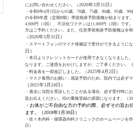
2026年3月31日）
にお問い合わせください。（
・
令和8年4月1日から65歳、70歳、75歳、80歳、85歳、9
の令和8年度（定期B類）帯状疱疹予防接種が始まります
4,000円（1回）、不活化ワクチンは11,000円（2回）です
方はご予約ください。また、任意
帯状疱疹予防接種は令和
2026年3月31日）
（
・スマートフォンのマイナ保健証で受付ができるようにな
日）
・本日よりクレジットカードが使用できなくなりました。
（
なります。ご迷惑をおかけしますが、ご了承ください。
2025年4月2日）
・料金表を一部改訂しました。（
・マスク着用のお願い：感染予防のため、院内では必ずマ
（2021年3月24日）
・過去に当院を受診したことがある場合、必ず受付時にお
旨お伝えください。IDの重複登録の原因になります。
（20
・お体がご不自由な方の予約の際、必ずその旨お
ます。（2018年1
月30
日）
・佐々木内科・循環器内科クリニックのホームページを作成し
日）