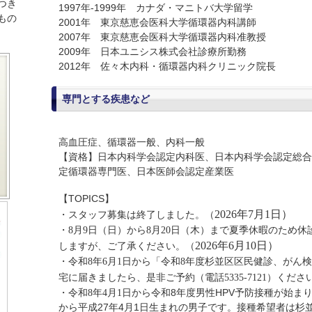
つき
1997年-1999年 カナダ・マニトバ大学留学
もの
2001年 東京慈恵会医科大学循環器内科講師
2007年 東京慈恵会医科大学循環器内科准教授
2009年 日本ユニシス株式会社診療所勤務
2012年 佐々木内科・循環器内科クリニック院長
専門とする疾患など
高血圧症、循環器一般、内科一般
【資格】日本内科学会認定内科医、日本内科学会認定総合
定循環器専門医、日本医師会認定産業医
【TOPICS】
2026年7月1日）
（
・スタッフ募集は終了しました。
・8月9日（日）から8月20日（木）まで夏季休暇のため
2026年6月10日）
（
しますが、ご了承ください。
・
令和8年6月1日から「
令和8年度杉並区区民健診、がん
宅に届きましたら、是非ご予約（電話5335-7121）くださ
令和8年度男性HPV予防接種が始まり
・令和8年4月1日から
から平成27年4月1日生まれの男子です。接種希望者は杉並区