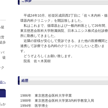
ご挨拶
平成24年10月、杉並区成田西2丁目に「佐々木内科・循
環器内科クリニック」を開設致しました。
私はこれまで、循環器および一般内科医として26年間
ら徒
東京慈恵会医科大学附属病院、日本ユニシス株式会社診療
所に勤務してきました。
道営
近隣の皆様が安心して受診できる、また他の医療機関と
徒歩
連携して診療できる内科のクリニックにしたいと思いま
す。
りバ
どうぞよろしくお願い致します。
 徒
院長 佐々木英樹
ック
経歴
細へ
1986年 東京慈恵会医科大学卒業
1988年 東京慈恵会医科大学第3内科学教室入局
らか
1994年 医学博士